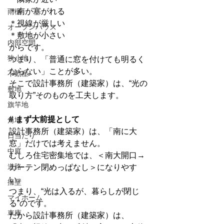
＊南が塞がれる
雨樋
＊視線が厳しい
オープンハウス
＊敷地が小さい
内部空間
からです。
狭小地
つまり、「普通に窓を付けても明るく
ならない」ことが多い。
不動産
そこで設計事務所（建築家）は、“光の
敷地
取り方”そのものを工夫します。
旗竿地
# まず大前提として
角地
設計事務所（建築家）は、「南に大
日当たり
窓」だけでは考えません。
中庭
むしろ住宅密集地では、＜南大開口→
道路
カーテン閉めっぱなし＞になりやす
い。
擁壁
つまり、“光は入るが、暮らしが閉じ
マイホーム
る”のです。
車庫
だから設計事務所（建築家）は、