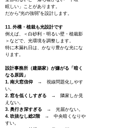
眩しい」ことがあります。
だから“光の強弱”を設計します。
11. 外構・植栽も光設計です
例えば、＜白砂利・明るい壁・植栽影
＞などで、光環境を調整します。
特に木漏れ日は、かなり豊かな光にな
ります。
設計事務所（建築家）が嫌がる「暗く
なる原因」
1. 南大窓信仰　→　
視線問題化しやす
い。
2. 窓を低くしすぎる　→　
隣家しか見
えない。
3. 奥行き深すぎる
　→　光届かない。
4. 吹抜なし総2階　→　
中央暗くなりや
すい。