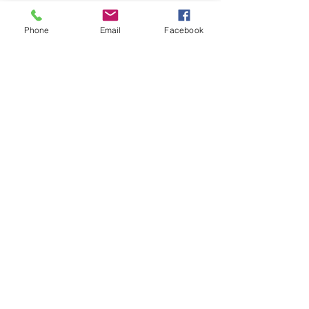
設計事務所（建築家）が目指している
Phone
Email
Facebook
こと
実は、「明るい家」より、「気持ち良
い光の家」を目指しています。
つまり＜朝の柔らかさ・昼の安定光・
夕方の陰影＞まで含めて設計していま
す。
したがって
住宅密集地で光を取り込む家を作る鍵
は、「隣家を見る窓」ではなく、「空
を見る窓」を作ることです。
つまり、＜高窓・吹抜け・中庭・2階
LDK・反射光・断面＞設計を使い、“上
から光を落とす”ことが重要。
だから設計事務所では、平面より先に
「光の断面」を考えていることが多い
です。