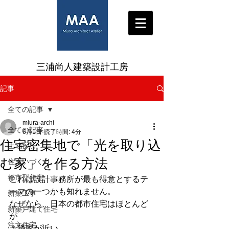
三浦尚人建築設計工房
記事
全ての記事
miura-archi
全ての記事
6月1日
読了時間: 4分
住宅密集地で「光を取り込
土地探し
む家」を作る方法
住まいづくり
都市型住宅
これは設計事務所が最も得意とするテ
ーマの一つかも知れません。
新築工事
なぜなら、日本の都市住宅はほとんど
新築戸建て住宅
が
注文住宅
＊隣家が近い