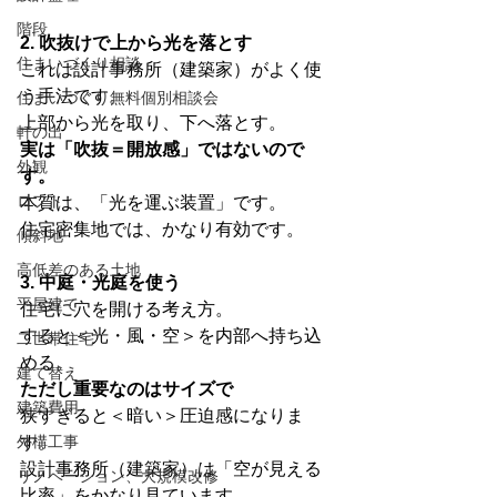
階段
2. 吹抜けで上から光を落とす
住まいづくり相談
これは設計事務所（建築家）がよく使
う手法です。
住まいづくり無料個別相談会
上部から光を取り、下へ落とす。
軒の出
実は「吹抜＝開放感」ではないので
外観
す。
ロフト
本質は、「光を運ぶ装置」です。
住宅密集地では、かなり有効です。
傾斜地
高低差のある土地
3. 中庭・光庭を使う
平屋建て
住宅に穴を開ける考え方。
すると＜光・風・空＞を内部へ持ち込
二世帯住宅
める。
建て替え
ただし重要なのはサイズで
建築費用
狭すぎると＜暗い＞圧迫感になりま
外構工事
す。
設計事務所（建築家）は「空が見える
リノベーション、大規模改修
比率」をかなり見ています。