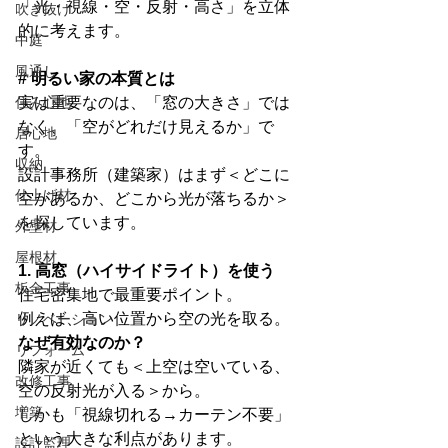
「光・視線・空・反射・高さ」を立体
吹き抜け
的に考えます。
中庭
風通し
# 明るい家の本質とは
住み心地
実は重要なのは、「窓の大きさ」では
なく、「空がどれだけ見えるか」で
居心地
す。
収納
設計事務所（建築家）はまず＜どこに
仕上げ材
空があるか、どこから光が落ちるか＞
を探しています。
外壁材
屋根材
1. 高窓（ハイサイドライト）を使う
板金工事
住宅密集地で最重要ポイント。
例えば、高い位置から空の光を取る。
リノベーション
なぜ有効なのか？
リフォーム
隣家が近くても＜上空は空いている、 
改修工事
空の反射光が入る＞から。
増築
しかも「視線切れる→カーテン不要」
という大きな利点があります。
設計監理