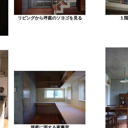
リビングから坪庭のソヨゴを見る
１
坪庭に面する家事室