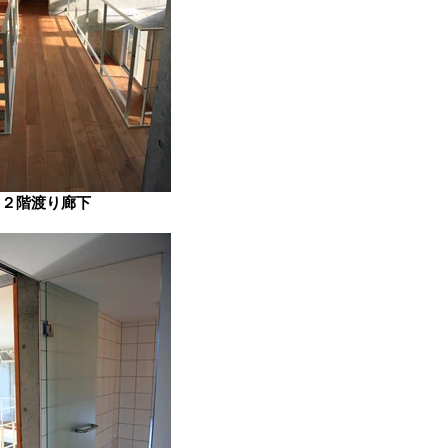
２階渡り廊下