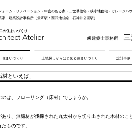
フォーム・リノベーション・中庭のある家・二世帯住宅・狭小地住宅・ガレージハウス
の建築家・建築設計事務所（最寄駅：西武池袋線 石神井公園駅）
無二の住まいづくり
hitect Atelie
r
三
一級建築士事務所
住まいづくり
土地探しからはじめる住まいづくり
設計事例
垢材といえば」
ぶのは、フローリング（床材）でしょうか。
があり、無垢材が伐採された丸太材から切り出された木材のこ
れたものです。