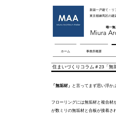
新築一戸建て・リ
​​東京都練馬区
​唯一
Miura Arc
ホーム
事務所概要
​住まいづくりコラム＃23
「無
「無垢材」
と言ってまず思い浮か
フローリングには無垢材と複合材
が数ミリの無垢材と合板が接着さ