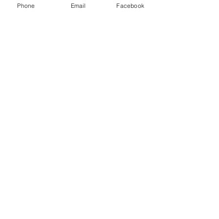
です。
Phone
Email
Facebook
次のコラム ＃21 へ
​Miura Architect Atelier
一級建築士事務所 三浦尚人建築設計工房
〒177-0041​
東京都練馬区石神井町１－１５－１６－２０３
TEL/FAX
03-6326-2141
​URL
https://www.miura-archi.com