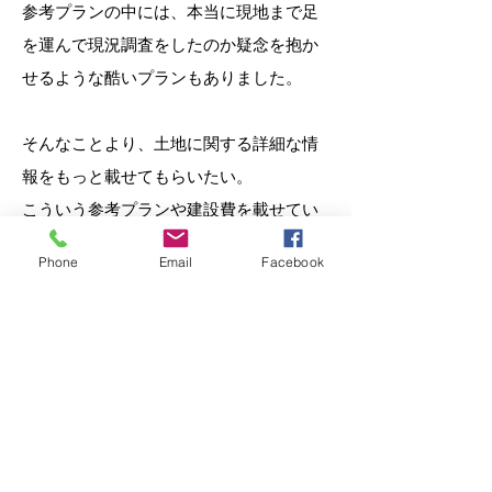
参考プランの中には、本当に現地まで足
を運んで現況調査をしたのか疑念を抱か
せるような酷いプランもありました。
そんなことより、土地に関する詳細な情
報をもっと載せてもらいたい。
こういう参考プランや建設費を載せてい
る広告に限って、土地の敷地図、土地の
Phone
Email
Facebook
周長、方位、道路幅員、道路の種類とい
った重要な内容がきちんと掲載されてい
ないのです。
それよりも、そもそも
「建築条件付き土
地」自体に大きな問題がある
と思うのだ
が、一向に改善される兆しがないのは、