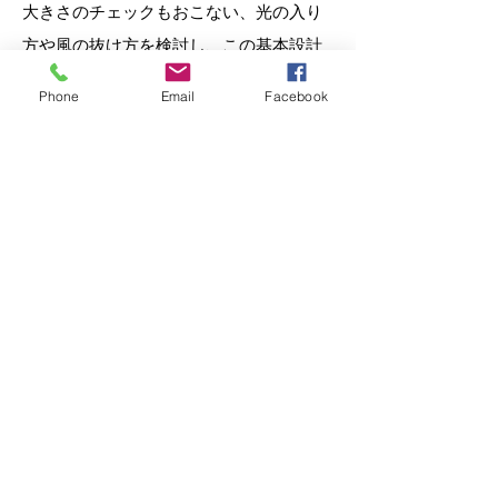
大きさのチェックもおこない、光の入り
方や風の抜け方を検討し、この基本設計
が固まると次のステップである実施設計
Phone
Email
Facebook
へと進み、今度は縮尺１／５０という倍
のスケールの模型を製作します。
次のコラム ＃32 へ