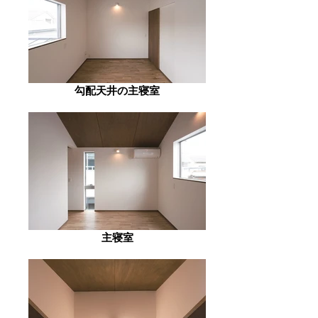
勾配天井の主寝室
主寝室