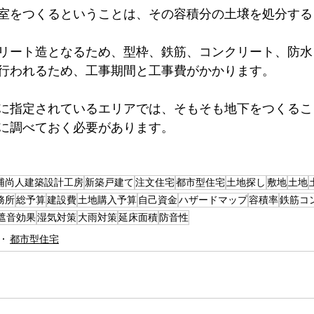
室をつくるということは、その容積分の土壌を処分する
リート造となるため、型枠、鉄筋、コンクリート、防水
行われるため、工事期間と工事費がかかります。
に指定されているエリアでは、そもそも地下をつくるこ
に調べておく必要があります。
浦尚人建築設計工房
新築戸建て
注文住宅
都市型住宅
土地探し
敷地
土地
務所
総予算
建設費
土地購入予算
自己資金
ハザードマップ
容積率
鉄筋コ
遮音効果
湿気対策
大雨対策
延床面積
防音性
都市型住宅