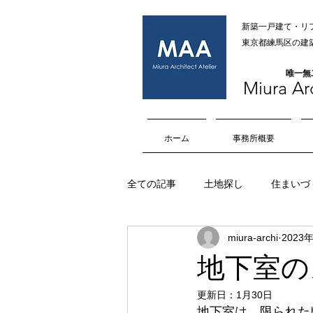
新築一戸建て・リ
​​東京都練馬区
​唯一
Miura Arc
ホーム
事務所概要
全ての記事
土地探し
住まいづ
miura-archi
2023
オープンハウス
内部空間
地下室の
更新日：
1月30日
擁壁
マイホーム
車庫
地下室は、限られた