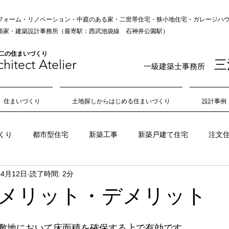
フォーム・リノベーション・中庭のある家・二世帯住宅・狭小地住宅・ガレージハウス
の建築家・建築設計事務所（最寄駅：西武池袋線 石神井公園駅）
無二の住まいづくり
hitect Atelie
r
三
一級建築士事務所
住まいづくり
土地探しからはじめる住まいづくり
設計事例
くり
都市型住宅
新築工事
新築戸建て住宅
注文
年4月12日
読了時間: 2分
狭小地
不動産
敷地
旗竿地
角地
日当たり
メリット・デメリット
吹き抜け
中庭
風通し
住み心地
居心地
敷地において床面積を確保する上で有効です。