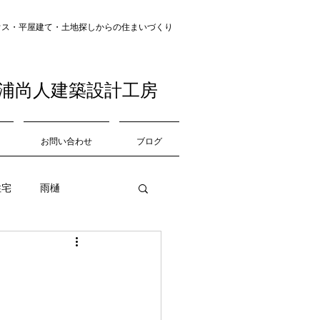
・平屋建て・土地探し​​からの住まいづくり
浦尚人建築設計工房
お問い合わせ
ブログ
住宅
雨樋
中庭
道路
収納
仕上げ材