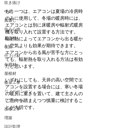
吹き抜け
もう一つは、エアコンは夏場の冷房時
中庭
のみに使用して、冬場の暖房時には、
風通し
エアコンとは別に床暖房や輻射式暖房
住み心地
機を取り入れて設置する方法です。
居心地
輻射熱によってエアコンから出る暖か
い空気よりも効果が期待できます。
収納
エアコンから出る風が苦手な方にとっ
仕上げ材
ても、輻射熱を取り入れる方法は有効
外壁材
だと思います。
屋根材
いずれにしても、天井の高い空間でエ
板金工事
アコンを設置する場合には、寒い冬場
リノベーション
の暖房に重きを置いて、建て主さんの
リフォーム
ご意向を踏まえつつ慎重に検討するこ
とが大切です。
改修工事
増築
設計監理