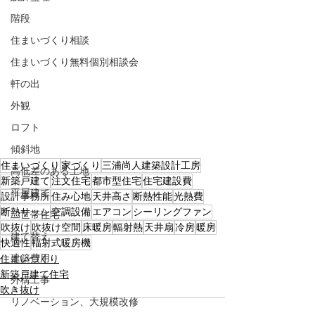
階段
住まいづくり相談
住まいづくり無料個別相談会
軒の出
外観
ロフト
傾斜地
住まいづくり
家づくり
三浦尚人建築設計工房
高低差のある土地
新築戸建て
注文住宅
都市型住宅
住宅建設費
平屋建て
設計事務所
住み心地
天井高さ
断熱性能
光熱費
断熱サッシ
空調設備
エアコン
シーリングファン
二世帯住宅
吹抜け
吹抜け空間
床暖房
輻射熱
天井扇
冷房
暖房
建て替え
快適性
輻射式暖房機
建築費用
住まいづくり
新築戸建て住宅
外構工事
吹き抜け
リノベーション、大規模改修