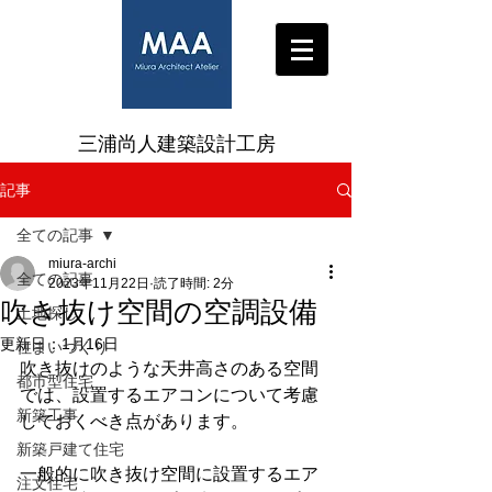
三浦尚人建築設計工房
記事
全ての記事
miura-archi
全ての記事
2023年11月22日
読了時間: 2分
吹き抜け空間の空調設備
土地探し
更新日：
1月16日
住まいづくり
吹き抜けのような天井高さのある空間
都市型住宅
では、設置するエアコンについて考慮
新築工事
しておくべき点があります。
新築戸建て住宅
一般的に吹き抜け空間に設置するエア
注文住宅