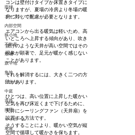
コンは壁付けタイプか床置きタイプに
雨樋
なりますが、夏場の冷房より冬場の暖
オープンハウス
房に対して配慮が必要となります。
内部空間
エアコンから出る暖気は軽いため、高
狭小地
いところへ上昇する傾向があり、吹き
不動産
抜けのような天井が高い空間ではその
現象が顕著で、足元が暖かく感じない
敷地
ことがあります。
旗竿地
角地
それを解消するには、大きく二つの方
日当たり
法があります。
中庭
ひとつは、高い位置に上昇した暖かい
道路
空気を再び床近くまで下げるために、
擁壁
天井にシーリングファン（天井扇）を
設置する方法です。
マイホーム
そうすることにより、暖かい空気が縦
車庫
空間で循環して暖かさを保ちます。