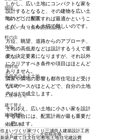
しかし、広い土地にコンパクトな家を
階段
設計するとなると、その建物を広い土
住まいづくり相談
地のどこに配置すれば最適かというこ
とが、もっとも大切で難しいのです。
住まいづくり無料個別相談会
軒の出
方位、眺望、道路からのアプローチ、
外観
土地の高低差などは設計するうえで重
要な決定要素になりますが、それ以外
ロフト
にクリアすべき条件や項目はほとんど
傾斜地
ありません。
高低差のある土地
隣家や隣地の影響も都市住宅ほど受け
平屋建て
ないケースがほとんどで、自分の土地
内だけで成立します。
二世帯住宅
建て替え
それゆえ、広い土地に小さい家を設計
建築費用
する場合には、配置計画が最も重要だ
と思います。
外構工事
住まいづくり
家づくり
三浦尚人建築設計工房
リノベーション、大規模改修
新築戸建て
注文住宅
敷地
土地
住宅建設費