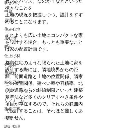
カンドハウス）なのか？などといった
吹き抜け
様々なことを
中庭
土地の現況を把握しつつ、設計をすす
風通し
めることになります。
住み心地
それよりも広い土地にコンパクトな家
居心地
を設計する場合、もっとも重要なこと
収納
は家の配置計画です。
仕上げ材
都市住宅のような限られた土地に家を
外壁材
設計する際には、隣地境界からの距
屋根材
離、前面道路と土地の位置関係、隣家
板金工事
との位置関係、建ぺい率や容積率、北
側や道路からの斜線制限といった建築
リノベーション
基準法など多くのクリアすべき条件や
リフォーム
項目が存在するので、それらの範囲内
改修工事
で設計することは、それほど難しくあ
りません。
増築
設計監理