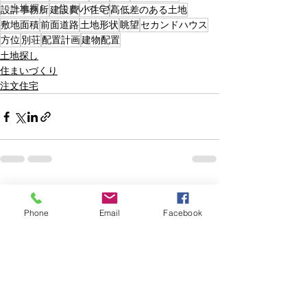
土地探し 住まいづくり
設計事務所
建設費
小住宅
高低差のある土地
敷地面積
前面道路
土地形状
眺望
セカンドハウス
方位
別荘
配置計画
建物配置
土地探し
住まいづくり
注文住宅
すべて表示
最新記事
Phone
Email
Facebook