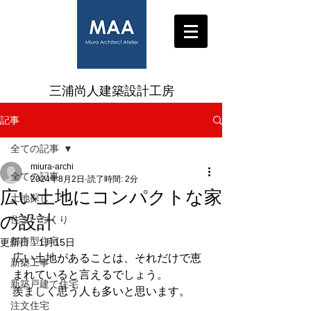
三浦尚人建築設計工房
記事
全ての記事
miura-archi
全ての記事
2024年8月2日
読了時間: 2分
広い土地にコンパクトな家
土地探し
の設計
住まいづくり
都市型住宅
更新日：
1月15日
広い土地があることは、それだけで恵
新築工事
まれていると言えるでしょう。
新築戸建て住宅
羨ましく思う人も多いと思います。
注文住宅