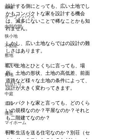
設計する側にとっても、広い土地でし
雨樋
かもコンパクトな家を設計する機会
オープンハウス
は、滅多にないことで稀なことかも知
内部空間
れません。
狭小地
しかし、広い土地ならではの設計の難
不動産
しさはあります。
敷地
旗竿地
広い土地とひとくちに言っても、場
所、土地の形状、土地の高低差、前面
角地
道路など様々な土地の条件によって、
日当たり
設計が大きく変わってきます。
中庭
コンパクトな家と言っても、どのくら
道路
いの規模なのか？平屋なのか？それと
擁壁
も二階建てなのか？
マイホーム
車庫
日常生活を送る住宅なのか？別荘（セ