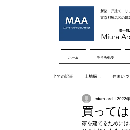
新築一戸建て・リ
​​東京都練馬区
​唯一
Miura Arc
ホーム
事務所概要
全ての記事
土地探し
住まいづ
miura-archi
2022
オープンハウス
内部空間
買っては
擁壁
マイホーム
車庫
家を建てるためには