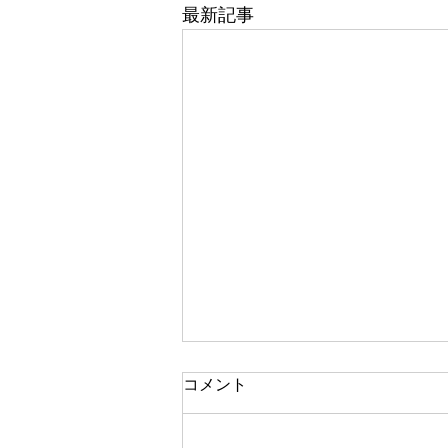
最新記事
角地の建ぺい率緩和の利点と
コメント
欠点とは？
角地（かどち）で建ぺい率が10%