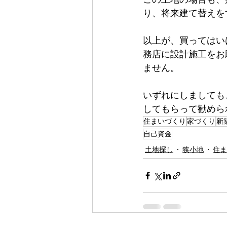
り、将来建て替えを
以上が、買ってはい
務店に設計施工をお
ません。
いずれにしましても
してもらって勧めら
住まいづくり
家づくり
新
自己資金
土地探し
狭小地
住ま