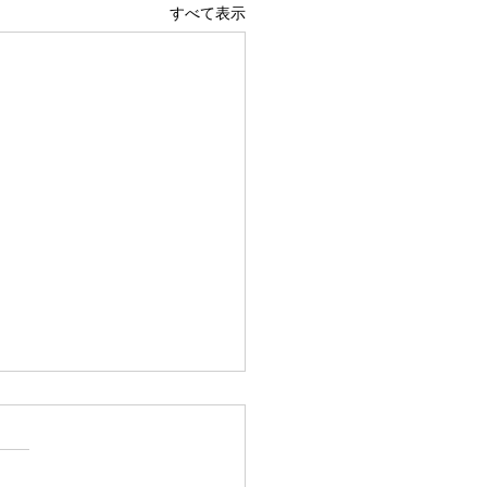
すべて表示
用車の有無で敷地選びと
設計は大きく変わります
設計において、自家用車の有