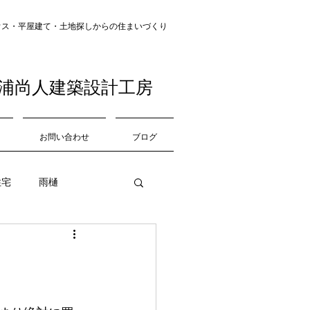
・平屋建て・土地探し​​からの住まいづくり
浦尚人建築設計工房
お問い合わせ
ブログ
住宅
雨樋
中庭
道路
収納
仕上げ材