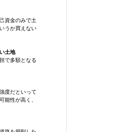
己資金のみで土
いうか買えない
い土地
担で多額となる
強度だといって
可能性が高く、
道路を掘削した