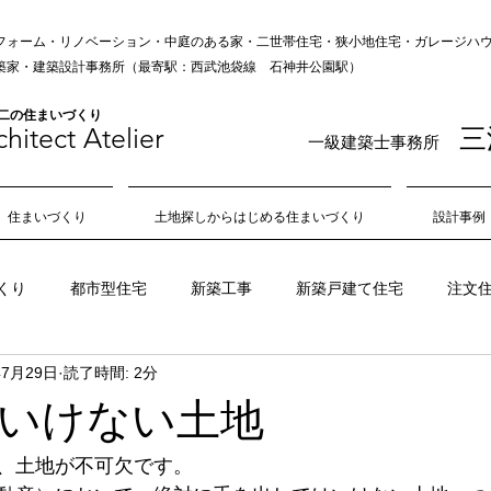
フォーム・リノベーション・中庭のある家・二世帯住宅・狭小地住宅・ガレージハウス
の建築家・建築設計事務所（最寄駅：西武池袋線 石神井公園駅）
無二の住まいづくり
hitect Atelie
r
三
一級建築士事務所
住まいづくり
土地探しからはじめる住まいづくり
設計事例
くり
都市型住宅
新築工事
新築戸建て住宅
注文
年7月29日
読了時間: 2分
狭小地
不動産
敷地
旗竿地
角地
日当たり
いけない土地
吹き抜け
中庭
風通し
住み心地
居心地
、土地が不可欠です。