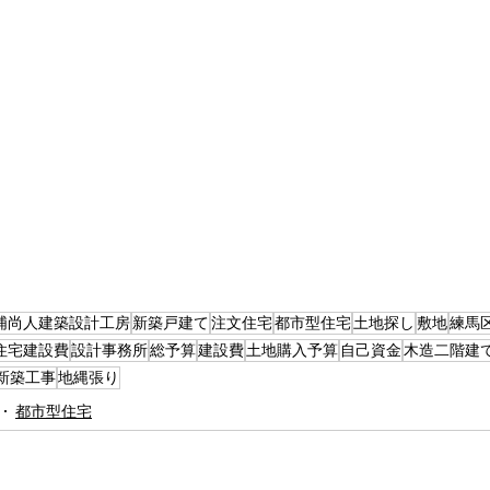
浦尚人建築設計工房
新築戸建て
注文住宅
都市型住宅
土地探し
敷地
練馬
住宅建設費
設計事務所
総予算
建設費
土地購入予算
自己資金
木造二階建
新築工事
地縄張り
都市型住宅