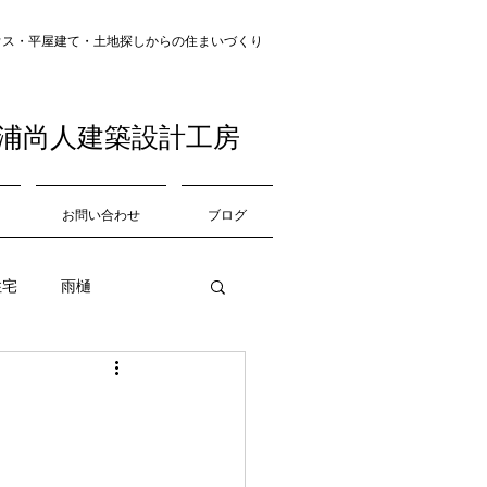
・平屋建て・土地探し​​からの住まいづくり
浦尚人建築設計工房
お問い合わせ
ブログ
住宅
雨樋
中庭
道路
収納
仕上げ材