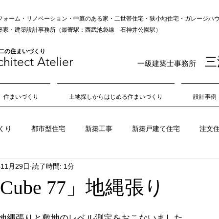
フォーム・リノベーション・中庭のある家・二世帯住宅・狭小地住宅・ガレージハウス
の建築家・建築設計事務所（最寄駅：西武池袋線 石神井公園駅）
無二の住まいづくり
hitect Atelie
r
三
一級建築士事務所
住まいづくり
土地探しからはじめる住まいづくり
設計事例
くり
都市型住宅
新築工事
新築戸建て住宅
注文
年11月29日
読了時間: 1分
狭小地
不動産
敷地
旗竿地
角地
日当たり
)Cube 77」地縄張り
吹き抜け
中庭
風通し
住み心地
居心地
地縄張りと敷地のレベル測定をおこないました。