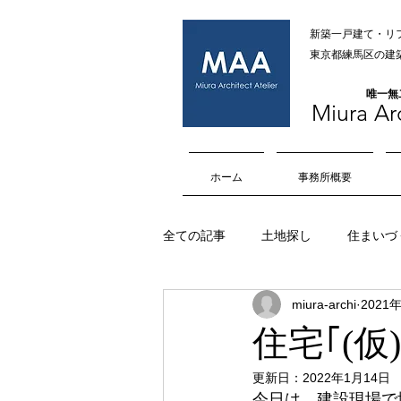
新築一戸建て・リ
​​東京都練馬区
​唯一
Miura Arc
ホーム
事務所概要
全ての記事
土地探し
住まいづ
miura-archi
2021
オープンハウス
内部空間
住宅｢(仮
更新日：
2022年1月14日
擁壁
マイホーム
車庫
今日は、建設現場で