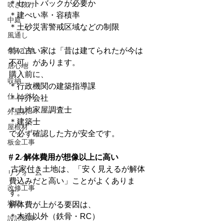
＊セットバックが必要か
吹き抜け
＊建ぺい率・容積率
中庭
＊土砂災害警戒区域などの制限
風通し
住み心地
特に古い家は「昔は建てられたが今は
不可」があります。
居心地
購入前に、
収納
＊行政機関の建築指導課
仕上げ材
＊仲介会社
＊土地家屋調査士
外壁材
＊建築士
屋根材
で必ず確認した方が安全です。
板金工事
# 2. 解体費用が想像以上に高い
リノベーション
 古家付き土地は、「安く見えるが解体
リフォーム
費込みだと高い」ことがよくありま
改修工事
す。
増築
解体費が上がる要因は、
＊木造以外（鉄骨・RC）
設計監理