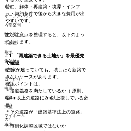
特に、解体・再建築・境界・インフ
雨樋
ラ・契約条件で後から大きな費用が出
オープンハウス
やすいです。
内部空間
狭小地
主な注意点を整理すると、以下のよう
になります。
不動産
敷地
# 1. 「再建築できる土地か」を最優先
旗竿地
で確認
 古家が建っていても、壊したら新築で
角地
きないケースがあります。
日当たり
確認ポイントは、
中庭
＊接道義務を満たしているか（ 原則、
道路
幅4m以上の道路に2m以上接している必
要）
擁壁
＊その道路が「建築基準法上の道路」
マイホーム
か
車庫
＊市街化調整区域ではないか