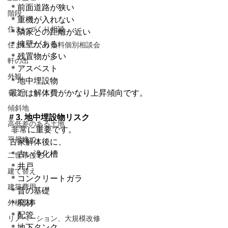
＊前面道路が狭い
階段
＊重機が入れない
住まいづくり相談
＊隣家との距離が近い
＊擁壁がある
住まいづくり無料個別相談会
＊残置物が多い
軒の出
＊アスベスト
外観
＊地中埋設物
ロフト
最近は解体費がかなり上昇傾向です。
傾斜地
# 3. 地中埋設物リスク
高低差のある土地
 非常に重要です。
平屋建て
古家解体後に、
＊古い浄化槽
二世帯住宅
＊井戸
建て替え
＊コンクリートガラ
建築費用
＊昔の基礎
外構工事
＊廃材
＊配管
リノベーション、大規模改修
＊地下タンク