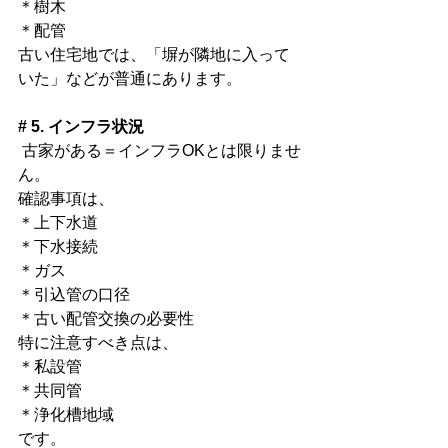
＊樹木
＊配管
古い住宅地では、「塀が隣地に入って
いた」などが普通にあります。
# 5. インフラ状況
 古家がある＝インフラOKとは限りませ
ん。
確認事項は、
＊上下水道
＊下水接続
＊ガス
＊引込管の口径
＊古い配管交換の必要性
特に注意すべき点は、
＊私設管
＊共同管
＊浄化槽地域
です。