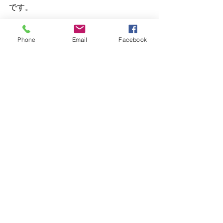
です。
# 特に重要な「危険サイン」
Phone
Email
Facebook
 以下が複数ある物件は慎重にされたほ
うが良いでしょう。
＊接道が怪しい
＊道が狭い
＊境界杭なし
＊擁壁あり
＊高低差大
＊昭和40年代以前
＊長期空き家
＊増築歴不明
＊「現況渡し・瑕疵免責」
＊相続物件
実務上かなり大事な考え方として古家
付き土地は、「土地価格 − 解体・リス
ク費用」で考えるのが基本です。