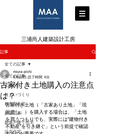
三浦尚人建築設計工房
記事
全ての記事
miura-archi
全ての記事
6月22日
読了時間: 4分
古家付き土地購入の注意点
土地探し
は？
住まいづくり
都市型住宅
古家付き土地（「古家あり土地」「現
況渡し」）を購入する場合は、「土地
新築工事
を買うつもりでも、実際には“建物付き
新築戸建て住宅
不動産”を引き継ぐ」という前提で確認
注文住宅
するのが重要です。