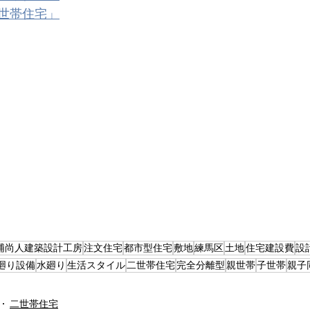
世帯住宅」
浦尚人建築設計工房
注文住宅
都市型住宅
敷地
練馬区
土地
住宅建設費
設
廻り設備
水廻り
生活スタイル
二世帯住宅
完全分離型
親世帯
子世帯
親子
二世帯住宅