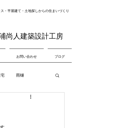
・平屋建て・土地探し​​からの住まいづくり
浦尚人建築設計工房
お問い合わせ
ブログ
住宅
雨樋
中庭
道路
収納
仕上げ材
す。