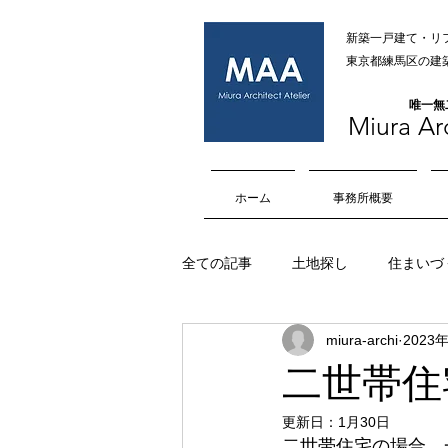
新築一戸建て・リ
​​東京都練馬区
​唯一
Miura Arc
ホーム
事務所概要
全ての記事
土地探し
住まいづ
miura-archi
2023
オープンハウス
内部空間
二世帯住
更新日：
1月30日
擁壁
マイホーム
車庫
二世帯住宅の場合、