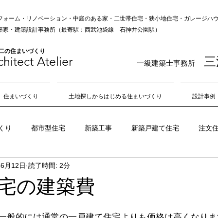
フォーム・リノベーション・中庭のある家・二世帯住宅・狭小地住宅・ガレージハウス
の建築家・建築設計事務所（最寄駅：西武池袋線 石神井公園駅）
無二の住まいづくり
hitect Atelie
r
三
一級建築士事務所
住まいづくり
土地探しからはじめる住まいづくり
設計事例
くり
都市型住宅
新築工事
新築戸建て住宅
注文
年6月12日
読了時間: 2分
狭小地
不動産
敷地
旗竿地
角地
日当たり
宅の建築費
吹き抜け
中庭
風通し
住み心地
居心地
一般的には通常の一戸建て住宅よりも価格は高くなりま