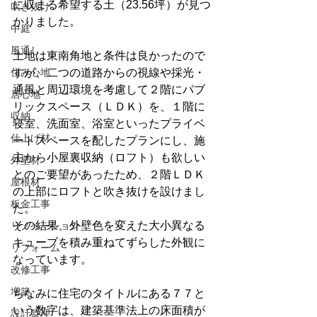
に収まる希望する土（23.56坪）が見つ
吹き抜け
かりました。
中庭
風通し
土地は東南角地と条件は良かったので
住み心地
すが、二つの道路からの視線や採光・
通風と周辺環境を考慮して２階にパブ
居心地
リックスペース（ＬＤＫ）を、１階に
収納
寝室、洗面室、浴室といったプライベ
仕上げ材
ートスペースを配したプランにし、施
主から小屋裏収納（ロフト）も欲しい
外壁材
とのご要望があったため、２階ＬＤＫ
屋根材
の上部にロフトと吹き抜けを設けまし
板金工事
た。
その結果、外壁色を変えた大小異なる
リノベーション
キューブを積み重ねてずらした外観に
リフォーム
なっています。
改修工事
増築
ちなみに住宅のタイトルにある７７と
いう数字は、建築基準法上の床面積が
設計監理