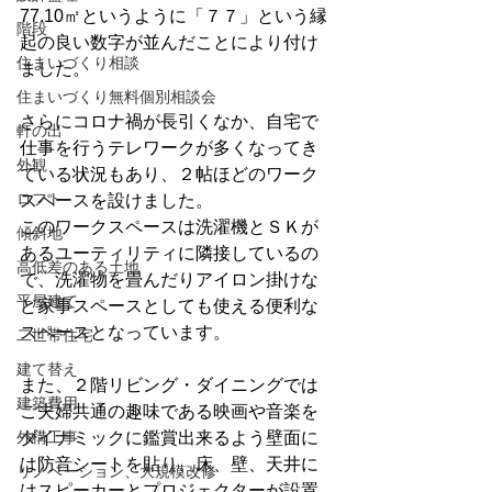
77.10㎡というように「７７」という縁
階段
起の良い数字が並んだことにより付け
住まいづくり相談
ました。
住まいづくり無料個別相談会
さらにコロナ禍が長引くなか、自宅で
軒の出
仕事を行うテレワークが多くなってき
外観
ている状況もあり、２帖ほどのワーク
ロフト
スペースを設けました。
このワークスペースは洗濯機とＳＫが
傾斜地
あるユーティリティに隣接しているの
高低差のある土地
で、洗濯物を畳んだりアイロン掛けな
平屋建て
ど家事スペースとしても使える便利な
スペースとなっています。
二世帯住宅
建て替え
また、２階リビング・ダイニングでは
建築費用
ご夫婦共通の趣味である映画や音楽を
外構工事
ダイナミックに鑑賞出来るよう壁面に
は防音シートを貼り、床、壁、天井に
リノベーション、大規模改修
はスピーカーとプロジェクターが設置