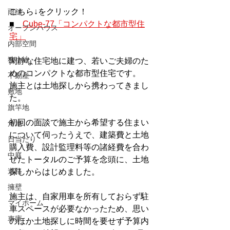
こちら↓をクリック！
雨樋
■　
Cube-77「コンパクトな都市型住
オープンハウス
宅」
内部空間
狭小地
閑静な住宅地に建つ、若いご夫婦のた
めのコンパクトな都市型住宅です。
不動産
施主とは土地探しから携わってきまし
敷地
た。
旗竿地
初回の面談で施主から希望する住まい
角地
について伺ったうえで、建築費と土地
日当たり
購入費、設計監理料等の諸経費を合わ
中庭
せたトータルのご予算を念頭に、土地
道路
探しからはじめました。
擁壁
施主は、自家用車を所有しておらず駐
マイホーム
車スペースが必要なかったため、思い
車庫
のほか土地探しに時間を要せず予算内