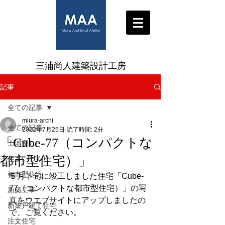
三浦尚人建築設計工房
記事
全ての記事
miura-archi
全ての記事
2022年7月25日
読了時間: 2分
「Cube-77（コンパクトな
土地探し
都市型住宅）」
住まいづくり
都市型住宅
５月下旬に竣工しました住宅「Cube-
77（コンパクトな都市型住宅）」の写
新築工事
真をウエブサイトにアップしましたの
新築戸建て住宅
で、ご覧ください。
注文住宅