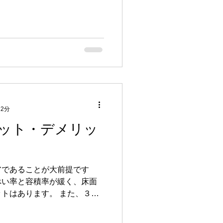
の地域
域では、 80平方メートル ・
当然で
 2分
ット・デメリッ
アであることが大前提です
ぺい率と容積率が緩く、床面
トはあります。 また、３層
取り（プラン）も自由度があ
スにしたり、スキップフロア