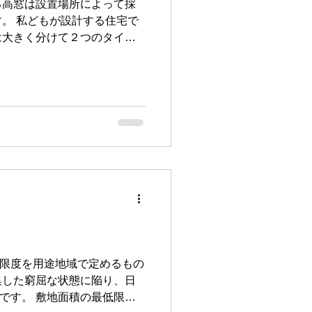
る高窓は設置場所によって採
。 私どもが設計する住宅で
は大きく分けて２つのタイプ
部で使うタイプ、もう１つは
を注意深く観察して光の入り
、開口部（窓）の位置と大き
る状況が多く、隣家の窓の位
ないケースがあります。 ま
は、プライバシーを守るため
高さにならないよう窓の位置
（天窓）、地窓が有効です。
横長のスリット窓として天井
位置に設けることで光が天井面を
限度を用途地域で定めるもの
の大きさ以上の効果が得られ
の観点からも適しています。
最低限度