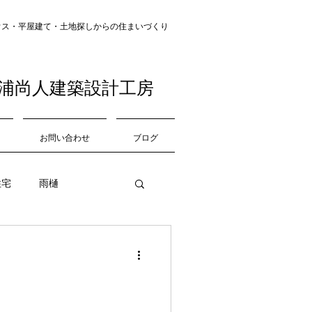
・平屋建て・土地探し​​からの住まいづくり
浦尚人建築設計工房
お問い合わせ
ブログ
住宅
雨樋
中庭
道路
収納
仕上げ材