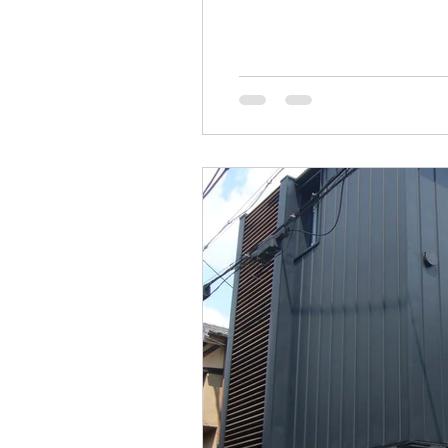
の指定数値は用途地域ごと（建ぺい
では、110平方メートル ・建
建ぺい率60％の地域では、 75平
すが建ぺい率が小さいほど最低敷地面積は大きくなっ
後に新たに分割をしなければ、建築物の新築や建
ぺい率50％（容積率100％