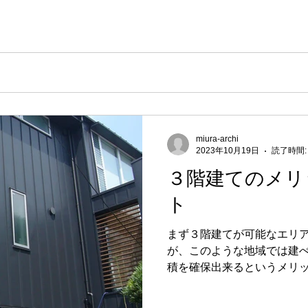
率ごと）に異なりますが、それらは以下のようになります。 ・建ぺい率30％
ぺい率40％の地域では、100平方メートル ・建ぺい率50％の地
方メートル ・建ぺい率80％の準防火地域では、70平方メートル 上記のとおり、
ています。 尚、 既に敷地面積の最低限度に満たない敷地は、指定
て替えができます。 ここで注目すべき点は、一般的な住宅地である建
）の地域では、最低敷地面積
miura-archi
2023年10月19日
読了時間:
３階建てのメリ
ト
まず３階建てが可能なエリ
が、このような地域では建
積を確保出来るというメリッ
のフロアが可能なため、間
り、２階を家族団欒スペー