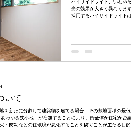
ハイサイドライト、いわゆ
光の効果が大きく異なります
採用するハイサイドライト
があり、 １つは吹き抜け上
天井際で使うタイプです。 住宅を設計する場合、周辺環
境（特に隣家側と道路側）
方や風の抜け方を検討して
さを決めていきます。 住宅が建て込んでいる地域では、
とりわけ隣家が接近してい
置も念頭に置かなければいけ
た、道路に面した場所の窓
道路を往来する人の視線の
と大きさを考慮します。 このような環境下では、ハイサ
分
イドライトやトップライト
ついて
ハイサイドライトの高さは
際、つまり2.1～2.3ｍの
地を新たに分割して建築物を建てる場合、その敷地面積の最低
介して空間全体に回り、窓
ると同時にセキュリティ上
防災などの住環境が悪化することを防ぐことが主たる目的です。 敷地面積の
...