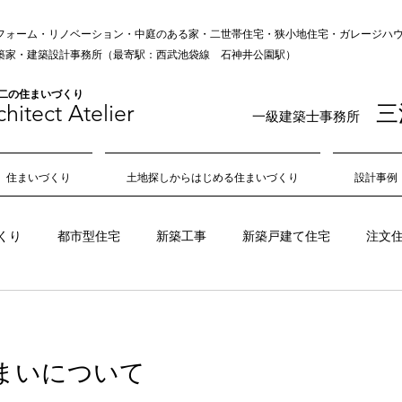
フォーム・リノベーション・中庭のある家・二世帯住宅・狭小地住宅・ガレージハウス
の建築家・建築設計事務所（最寄駅：西武池袋線 石神井公園駅）
無二の住まいづくり
hitect Atelie
r
三
一級建築士事務所
住まいづくり
土地探しからはじめる住まいづくり
設計事例
くり
都市型住宅
新築工事
新築戸建て住宅
注文
狭小地
不動産
敷地
旗竿地
角地
日当たり
まいについて
吹き抜け
中庭
風通し
住み心地
居心地