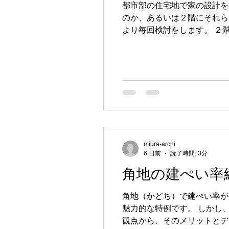
都市部の住宅地で家の設計を
のか、あるいは２階にそれら
外壁材
屋根材
板金工事
より毎回検討をします。 ２
始めてから「こんなはずじゃ
のメリット・デメリットと、
miura-archi
6 日前
読了時間: 3分
角地の建ぺい率
角地（かどち）で建ぺい率が
魅力的な特例です。 しかし
観点から、そのメリットとデ