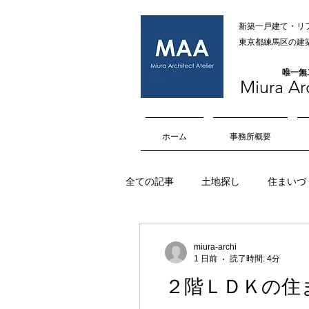
新築一戸建て・リ
​​東京都練馬区
​唯一
Miura Arc
ホーム
事務所概要
全ての記事
土地探し
住まいづ
オープンハウス
内部空間
miura-archi
1 日前
読了時間: 4分
２階ＬＤＫの住
擁壁
マイホーム
車庫