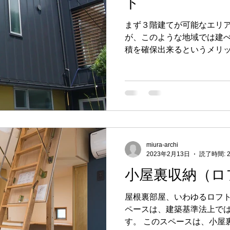
ト
まず３階建てが可能なエリ
が、このような地域では建
積を確保出来るというメリッ
のフロアが可能なため、間
り、２階を家族団欒スペー
も選択肢として可能です。 
ますが、屋上スペースも確保
であれば、３階の一部を屋
メリットのひとつではないで
になりますが、では逆にデ
miura-archi
られるでしょうか？ まずデ
2023年2月13日
読了時間: 
は、上下階の移動（動線距離
小屋裏収納（ロ
階、２階から３階と階段に
れほど苦にならないですが
屋根裏部屋、いわゆるロフ
の昇り降りは大変になるの
ペースは、建築基準法上で
を設置しておくか、あるい
す。 このスペースは、小屋
来るようにあらかじめスペ