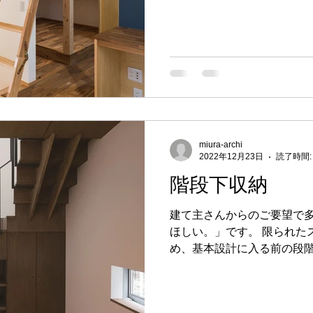
空間を有効利用するために
要かもしれません。 このこ
では階とみなされず、なお
ての場合、木造、鉄骨造、
されません。...
miura-archi
2022年12月23日
読了時間:
階段下収納
建て主さんからのご要望で
ほしい。」です。 限られた
め、基本設計に入る前の段
のか予め寸法等を確認してお
もに空いたスペースを収納
板等の材料費と工事費が...