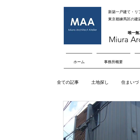
新築一戸建て・リ
​​東京都練馬区
​唯一
Miura Arc
ホーム
事務所概要
全ての記事
土地探し
住まいづ
オープンハウス
内部空間
擁壁
マイホーム
車庫