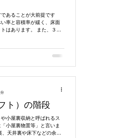
アであることが大前提です
ぺい率と容積率が緩く、床面
トはあります。 また、３層
取り（プラン）も自由度があ
スにしたり、スキップフロア
さらには、搭屋が必要となり
出来ます。 眺望がいい場所
外テラスとして設けることも
しょうか？ 以上がメリット
メリットはどんなことが考え
メリットとして挙げられるの
2分
）でしょう。 １階から２
フト）の階段
よる移動は、若い年代ではそ
、年齢を重ねるごとに階段で
トや小屋裏収納と呼ばれるス
で、はじめからエレベーター
は「小屋裏物置等」と言いま
は将来エレベーターが設置出
裏、天井裏や床下などの余剰
ースを確保しておくことも必