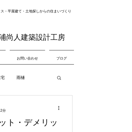
・平屋建て・土地探し​​からの住まいづくり
浦尚人建築設計工房
お問い合わせ
ブログ
住宅
雨樋
中庭
道路
 2分
ット・デメリッ
収納
仕上げ材