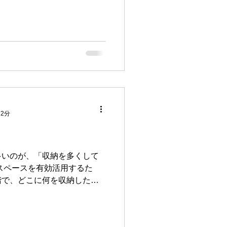
設ける物置で、建築基準法上
とにも関連しますが、３階建
かつその部分を床面積に算入
鉄筋コンクリート造と構造に
 2分
多いのが、「収納を多くして
スペースを有効活用するた
階で、どこに何を収納したい
くことが重要です。 やみく
にしてしまうことは、扉や棚