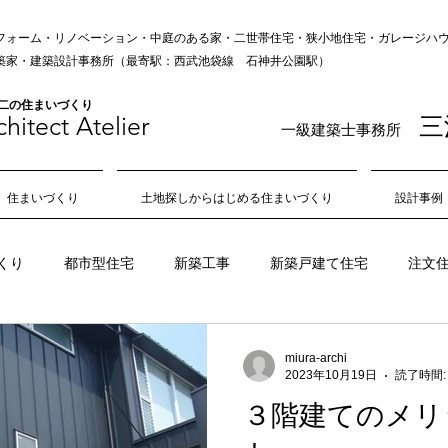
フォーム・リノベーション・中庭のある家・二世帯住宅・狭小地住宅・ガレージハウス
の建築家・建築設計事務所（最寄駅：西武池袋線 石神井公園駅）
無二の住まいづくり
hitect Atelie
r
三
一級建築士事務所
住まいづくり
土地探しからはじめる住まいづくり
設計事例
くり
都市型住宅
新築工事
新築戸建て住宅
注文
狭小地
不動産
敷地
旗竿地
角地
日当たり
miura-archi
2023年10月19日
読了時間:
３階建てのメリ
吹き抜け
中庭
風通し
住み心地
居心地